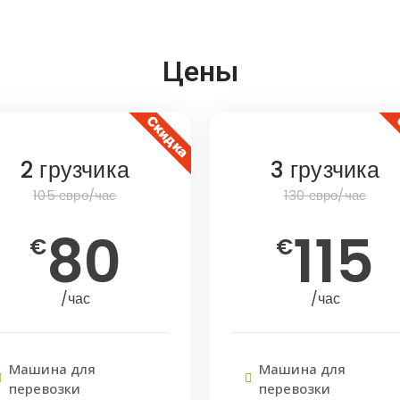
Цены
Скидка
2 грузчика
3 грузчика
105 евро/час
130 евро/час
80
115
€
€
/час
/час
Машина для
Машина для
перевозки
перевозки