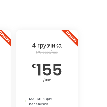
Скидка
Скидка
4 грузчика
170 евро/час
155
€
/час
Машина для
перевозки