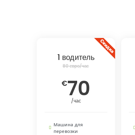
Скидка
1 водитель
80 евро/час
70
€
/час
Машина для
перевозки